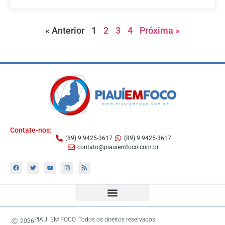
« Anterior
1
2
3
4
Próxima »
Contate-nos:
(89) 9 9425-3617
(89) 9 9425-3617
contato@piauiemfoco.com.br
PIAUI EM FOCO. Todos os direitos reservados.
2026