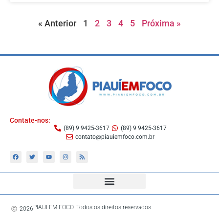
« Anterior
1
2
3
4
5
Próxima »
Contate-nos:
(89) 9 9425-3617
(89) 9 9425-3617
contato@piauiemfoco.com.br
PIAUI EM FOCO. Todos os direitos reservados.
2026