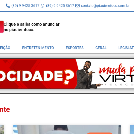
(89) 9 9425-3617
(89) 9 9425-3617
contato@piauiemfoco.com.br
Clique e saiba como anunciar
no piauiemfoco.
LEIÇÃO
ENTRETENIMENTO
ESPORTES
GERAL
LEGISLA
nte