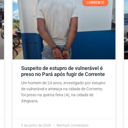
CORRENTE
Suspeito de estupro de vulnerável é
preso no Pará após fugir de Corrente
Um homem de 24 anos, investigado por estupro
de vulnerável e ameaça na cidade de Corrente,
foi preso na quinta-feira (4), na cidade de
Xinguara,
5 de junho de 2026
Nenhum comentário