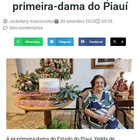
primeira-dama do Piauí
Jackelany Vasconcelos
30 setembro 2025
09:28
Sem comentários
WhatsApp
Telegram
Facebook
X
A ex-primeira-dama do Estado do Piauí, Yedda de