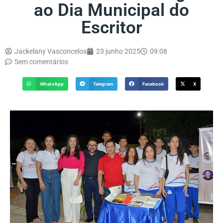
ao Dia Municipal do
Escritor
Jackelany Vasconcelos
23 junho 2025
09:08
Sem comentários
WhatsApp
Telegram
Facebook
X