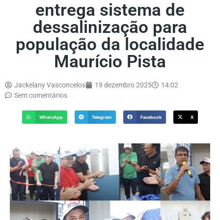
entrega sistema de
dessalinização para
população da localidade
Maurício Pista
Jackelany Vasconcelos
19 dezembro 2025
14:02
Sem comentários
WhatsApp
Telegram
Facebook
X