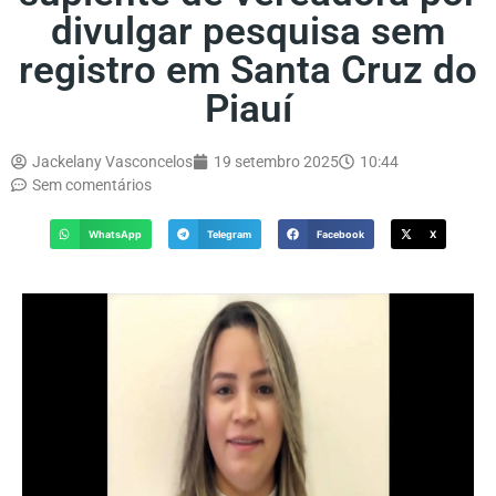
divulgar pesquisa sem
registro em Santa Cruz do
Piauí
Jackelany Vasconcelos
19 setembro 2025
10:44
Sem comentários
WhatsApp
Telegram
Facebook
X