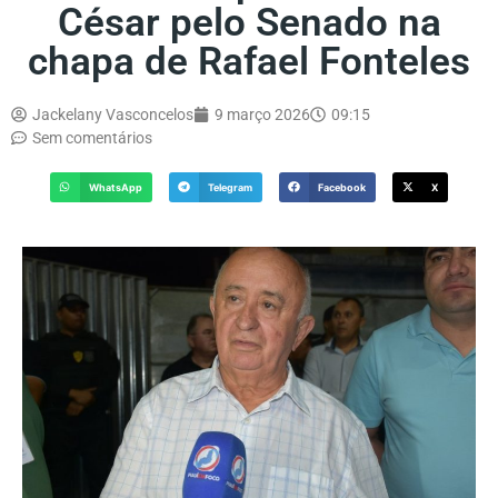
César pelo Senado na
chapa de Rafael Fonteles
Jackelany Vasconcelos
9 março 2026
09:15
Sem comentários
WhatsApp
Telegram
Facebook
X