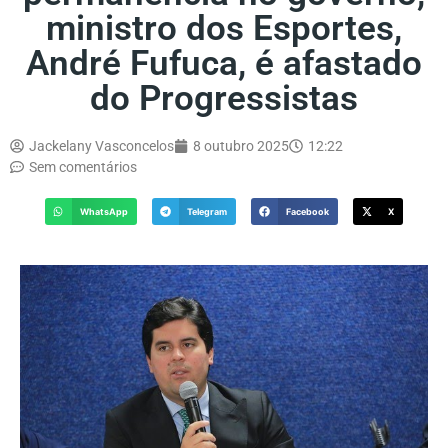
ministro dos Esportes,
André Fufuca, é afastado
do Progressistas
Jackelany Vasconcelos
8 outubro 2025
12:22
Sem comentários
WhatsApp
Telegram
Facebook
X