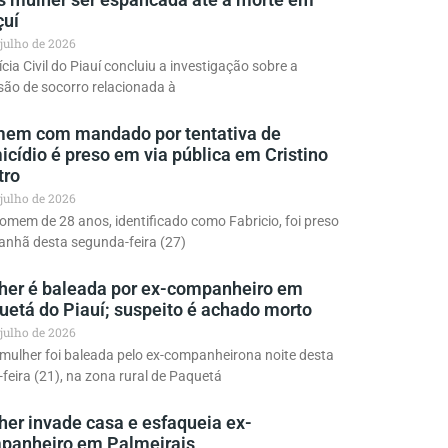
çuí
 julho de 2026
ícia Civil do Piauí concluiu a investigação sobre a
ão de socorro relacionada à
em com mandado por tentativa de
cídio é preso em via pública em Cristino
tro
 julho de 2026
mem de 28 anos, identificado como Fabricio, foi preso
anhã desta segunda-feira (27)
her é baleada por ex-companheiro em
uetá do Piauí; suspeito é achado morto
 julho de 2026
ulher foi baleada pelo ex-companheirona noite desta
-feira (21), na zona rural de Paquetá
her invade casa e esfaqueia ex-
panheiro em Palmeirais