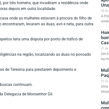
2), por três homens, que invadiram a residência onde
Uru
oras depois em outra localidade.
28 de
A Pol
 a casa onde as mulheres estavam à procura do filho de
omiss
encontraram, levaram as duas, avó e neta, para outra
Hom
homi
peitos teria uma disputa por ponto de tráfico de
Cas
27 de
Um ho
iligências na região, localizando as duas no povoado
na m
es de Teresina para prestarem depoimento e
Mul
Paq
22 de
 buscas continuam.
Uma m
terça
da Delegacia de Monsenhor Gil.
Mul
com