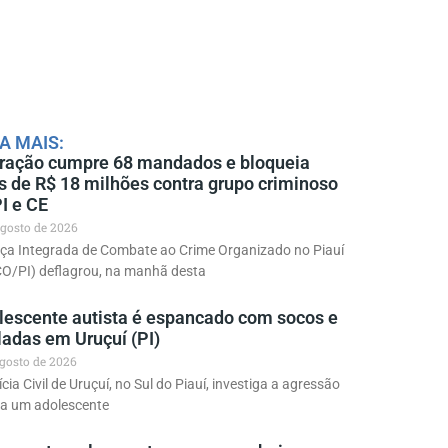
A MAIS:
ração cumpre 68 mandados e bloqueia
s de R$ 18 milhões contra grupo criminoso
I e CE
agosto de 2026
rça Integrada de Combate ao Crime Organizado no Piauí
CO/PI) deflagrou, na manhã desta
lescente autista é espancado com socos e
ladas em Uruçuí (PI)
agosto de 2026
ícia Civil de Uruçuí, no Sul do Piauí, investiga a agressão
ra um adolescente