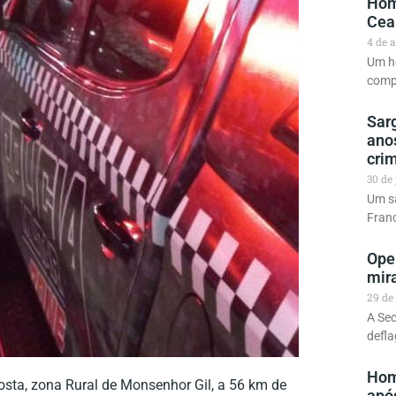
Hom
Cear
4 de 
Um ho
compa
Sar
anos
cri
30 de
Um sa
Franc
Ope
mir
29 de
A Sec
defla
Hom
sta, zona Rural de Monsenhor Gil, a 56 km de
apó