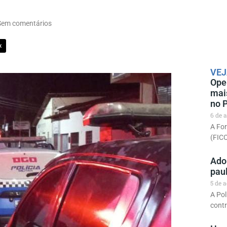
Sem comentários
X
VEJ
Ope
mai
no P
6 de 
A Fo
(FIC
Ado
pau
5 de 
A Pol
cont