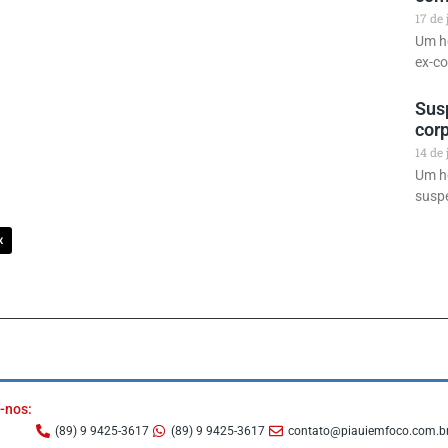
17 de
Um h
ex-co
Sus
cor
14 de
Um ho
susp
X
-nos:
(89) 9 9425-3617
(89) 9 9425-3617
contato@piauiemfoco.com.b