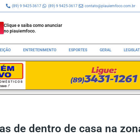
(89) 9 9425-3617
(89) 9 9425-3617
contato@piauiemfoco.com.br
Clique e saiba como anunciar
no piauiemfoco.
LEIÇÃO
ENTRETENIMENTO
ESPORTES
GERAL
LEGISLA
das de dentro de casa na zo