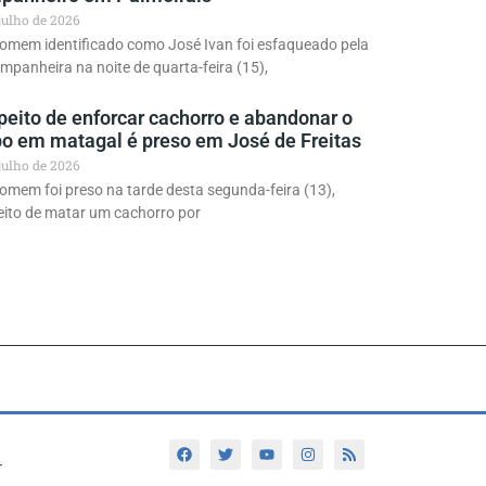
 julho de 2026
omem identificado como José Ivan foi esfaqueado pela
mpanheira na noite de quarta-feira (15),
peito de enforcar cachorro e abandonar o
po em matagal é preso em José de Freitas
 julho de 2026
mem foi preso na tarde desta segunda-feira (13),
eito de matar um cachorro por
r