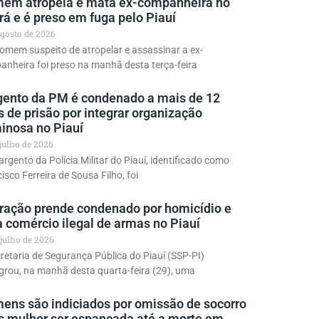
em atropela e mata ex-companheira no
á e é preso em fuga pelo Piauí
agosto de 2026
mem suspeito de atropelar e assassinar a ex-
nheira foi preso na manhã desta terça-feira
gento da PM é condenado a mais de 12
 de prisão por integrar organização
minosa no Piauí
 julho de 2026
rgento da Polícia Militar do Piauí, identificado como
isco Ferreira de Sousa Filho, foi
ração prende condenado por homicídio e
a comércio ilegal de armas no Piauí
 julho de 2026
retaria de Segurança Pública do Piauí (SSP-PI)
grou, na manhã desta quarta-feira (29), uma
ens são indiciados por omissão de socorro
s mulher ser espancada até a morte em