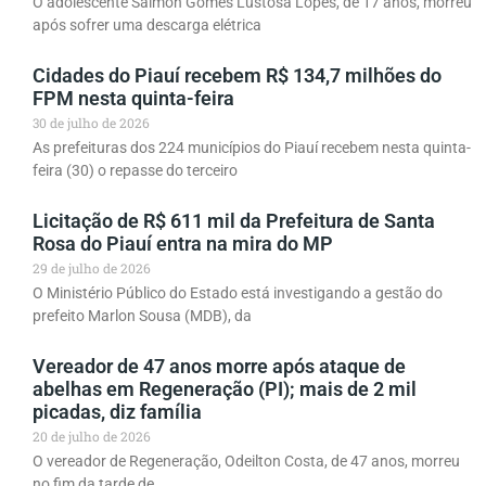
O adolescente Saimon Gomes Lustosa Lopes, de 17 anos, morreu
após sofrer uma descarga elétrica
Cidades do Piauí recebem R$ 134,7 milhões do
FPM nesta quinta-feira
30 de julho de 2026
As prefeituras dos 224 municípios do Piauí recebem nesta quinta-
feira (30) o repasse do terceiro
Licitação de R$ 611 mil da Prefeitura de Santa
Rosa do Piauí entra na mira do MP
29 de julho de 2026
O Ministério Público do Estado está investigando a gestão do
prefeito Marlon Sousa (MDB), da
Vereador de 47 anos morre após ataque de
abelhas em Regeneração (PI); mais de 2 mil
picadas, diz família
20 de julho de 2026
O vereador de Regeneração, Odeilton Costa, de 47 anos, morreu
no fim da tarde de