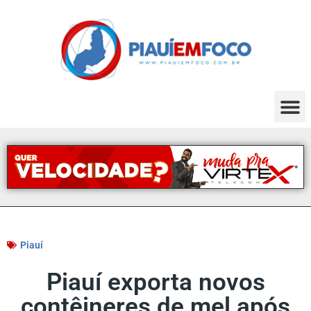
Piauí
Piauí exporta novos
contêineres de mel após