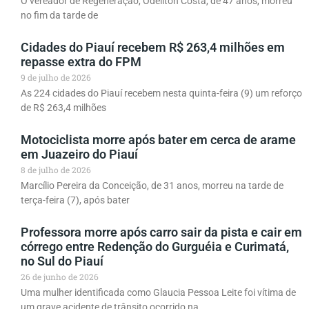
O vereador de Regeneração, Odeilton Costa, de 47 anos, morreu
no fim da tarde de
Cidades do Piauí recebem R$ 263,4 milhões em
repasse extra do FPM
9 de julho de 2026
As 224 cidades do Piauí recebem nesta quinta-feira (9) um reforço
de R$ 263,4 milhões
Motociclista morre após bater em cerca de arame
em Juazeiro do Piauí
8 de julho de 2026
Marcílio Pereira da Conceição, de 31 anos, morreu na tarde de
terça-feira (7), após bater
Professora morre após carro sair da pista e cair em
córrego entre Redenção do Gurguéia e Curimatá,
no Sul do Piauí
26 de junho de 2026
Uma mulher identificada como Glaucia Pessoa Leite foi vítima de
um grave acidente de trânsito ocorrido na