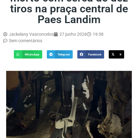
tiros na praça central de
Paes Landim
Jackelany Vasconcelos
27 junho 2026
19:58
Sem comentários
WhatsApp
Telegram
Facebook
X