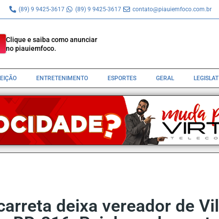
(89) 9 9425-3617
(89) 9 9425-3617
contato@piauiemfoco.com.br
Clique e saiba como anunciar
no piauiemfoco.
LEIÇÃO
ENTRETENIMENTO
ESPORTES
GERAL
LEGISLA
 carreta deixa vereador de Vi