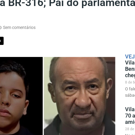
a BR-316; Pai do parlamentar
Sem comentários
X
VEJ
Vila
Ben
che
8 de 
O fal
sábad
Vila
70 a
ami
28 de