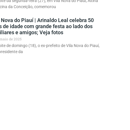
ite da segunda-feira (27), em Vila Nova do Piauí, Altina
cina da Conceição, comemorou
 Nova do Piauí | Arinaldo Leal celebra 50
s de idade com grande festa ao lado dos
liares e amigos; Veja fotos
 maio de 2025
ite de domingo (18), o ex-prefeito de Vila Nova do Piauí,
presidente da