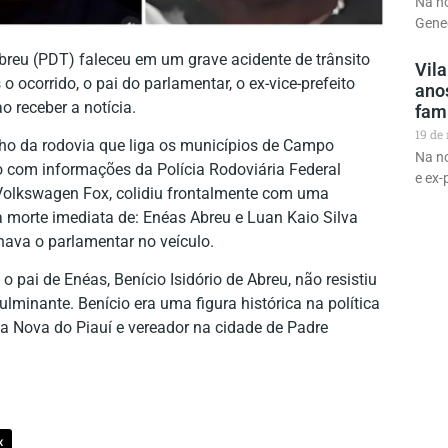
Na no
Gene
Abreu (PDT) faleceu em um grave acidente de trânsito
Vila
 ocorrido, o pai do parlamentar, o ex-vice-prefeito
ano
o receber a notícia.
fami
19 de
cho da rodovia que liga os municípios de Campo
Na no
o com informações da Polícia Rodoviária Federal
e ex-
 Volkswagen Fox, colidiu frontalmente com uma
na morte imediata de: Enéas Abreu e Luan Kaio Silva
ava o parlamentar no veículo.
o pai de Enéas, Benício Isidório de Abreu, não resistiu
lminante. Benício era uma figura histórica na política
ila Nova do Piauí e vereador na cidade de Padre
X