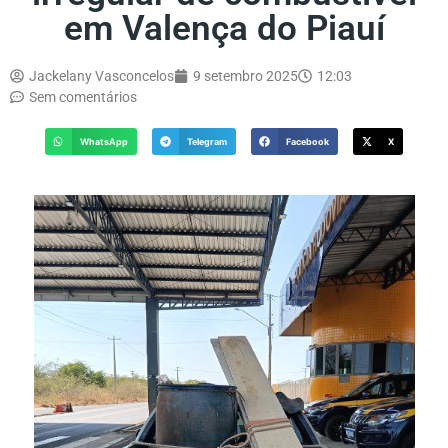
em Valença do Piauí
Jackelany Vasconcelos
9 setembro 2025
12:03
Sem comentários
WhatsApp
Telegram
Facebook
X