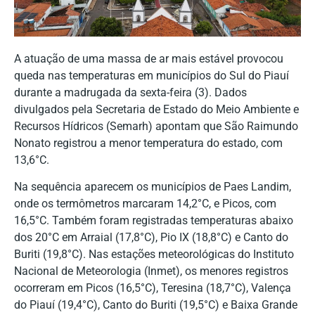
A atuação de uma massa de ar mais estável provocou
queda nas temperaturas em municípios do Sul do Piauí
durante a madrugada da sexta-feira (3). Dados
divulgados pela Secretaria de Estado do Meio Ambiente e
Recursos Hídricos (Semarh) apontam que São Raimundo
Nonato registrou a menor temperatura do estado, com
13,6°C.
Na sequência aparecem os municípios de Paes Landim,
onde os termômetros marcaram 14,2°C, e Picos, com
16,5°C. Também foram registradas temperaturas abaixo
dos 20°C em Arraial (17,8°C), Pio IX (18,8°C) e Canto do
Buriti (19,8°C). Nas estações meteorológicas do Instituto
Nacional de Meteorologia (Inmet), os menores registros
ocorreram em Picos (16,5°C), Teresina (18,7°C), Valença
do Piauí (19,4°C), Canto do Buriti (19,5°C) e Baixa Grande