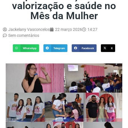
valorização e saúde no
Mês da Mulher
Jackelany Vasconcelos
22 março 2026
14:27
Sem comentários
WhatsApp
Telegram
Facebook
X