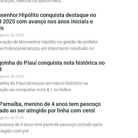
ucação, realizou na quinta-feira,
senhor Hipólito conquista destaque no
B 2025 com avanço nos anos iniciais e
is
agosto de 2026
cação de Monsenhor Hipólito na gestão do prefeito
ma Policarpoalcançou um importante resultado no
oinha do Piauí conquista nota histórica no
B
agosto de 2026
inha do Piauí alcançou um marco histórico na
ção ao conquistar nota 8,1 no Índice
Parnaíba, menino de 4 anos tem pescoço
ado ao ser atingido por linha com cerol
agosto de 2026
riança de 4 anos teve parte do pescoço cortado após
tingido com por