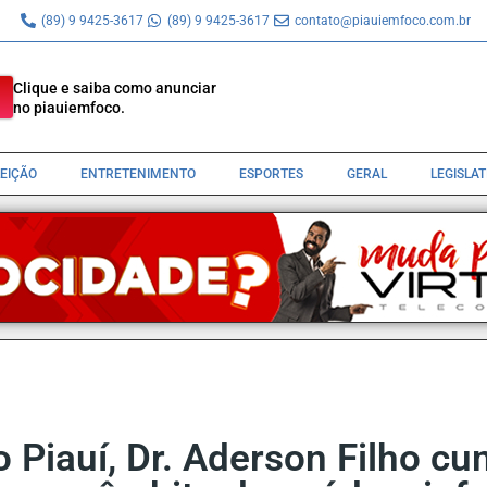
(89) 9 9425-3617
(89) 9 9425-3617
contato@piauiemfoco.com.br
Clique e saiba como anunciar
no piauiemfoco.
LEIÇÃO
ENTRETENIMENTO
ESPORTES
GERAL
LEGISLA
o Piauí, Dr. Aderson Filho 