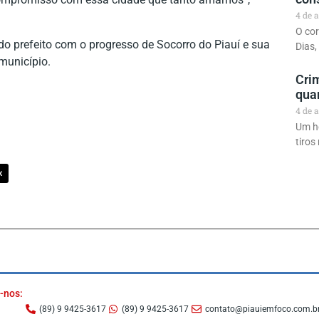
4 de 
O co
prefeito com o progresso de Socorro do Piauí e sua
Dias,
município.
Cri
qua
4 de 
Um h
tiros
X
-nos:
(89) 9 9425-3617
(89) 9 9425-3617
contato@piauiemfoco.com.b