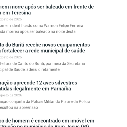
em morre após ser baleado em frente de
a em Teresina
agosto de 2026
omem identificado como Warnon Felipe Ferreira
da morreu após ser baleado na noite desta
to do Buriti recebe novos equipamentos
 fortalecer a rede municipal de saúde
agosto de 2026
feitura de Canto do Buriti, por meio da Secretaria
ipal de Saúde, aderiu diretamente
ração apreende 12 aves silvestres
tidas ilegalmente em Parnaíba
agosto de 2026
ção conjunta da Polícia Militar do Piauí e da Polícia
 resultou na apreensão
po de homem é encontrado em imóvel em
strução no município de Bom Jesus (PI)