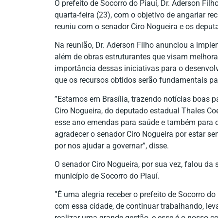
O prefeito de Socorro do Piauí, Dr. Aderson Fi
quarta-feira (23), com o objetivo de angariar re
reuniu com o senador Ciro Nogueira e os deputa
Na reunião, Dr. Aderson Filho anunciou a impl
além de obras estruturantes que visam melhorar 
importância dessas iniciativas para o desenvol
que os recursos obtidos serão fundamentais p
”Estamos em Brasília, trazendo notícias boas p
Ciro Nogueira, do deputado estadual Thales Coel
esse ano emendas para saúde e também para ob
agradecer o senador Ciro Nogueira por estar s
por nos ajudar a governar”, disse.
O senador Ciro Nogueira, por sua vez, falou da
município de Socorro do Piauí.
”É uma alegria receber o prefeito de Socorro d
com essa cidade, de continuar trabalhando, le
realizar uma grande gestão, e esse é o nosso