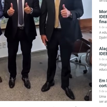
de Ed
Mon
IDE
fina
6 de 
A edu
Djal
Alag
IDE
6 de 
Alago
educa
Em 
cort
5 de 
Uma c
ser a