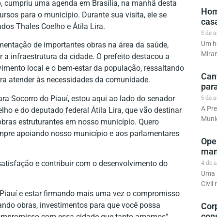
lho, cumpriu uma agenda em Brasília, na manhã desta
Hom
cursos para o município. Durante sua visita, ele se
cas
dos Thales Coelho e Átila Lira.
5 de 
Um h
ementação de importantes obras na área da saúde,
Miran
a infraestrutura da cidade. O prefeito destacou a
vimento local e o bem-estar da população, ressaltando
Can
ara atender às necessidades da comunidade.
para
5 de 
ara Socorro do Piauí, estou aqui ao lado do senador
A Pre
ho e do deputado federal Átila Lira, que vão destinar
Munic
ras estruturantes em nosso município. Quero
empre apoiando nosso município e aos parlamentares
Ope
man
4 de 
 satisfação e contribuir com o desenvolvimento do
Uma a
Civil
o Piauí e estar firmando mais uma vez o compromisso
vando obras, investimentos para que você possa
Cor
con
 compromisso com essa cidade que tanto amamos”,