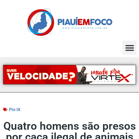
Pio IX
Quatro homens são presos
por caça ilegal de animais