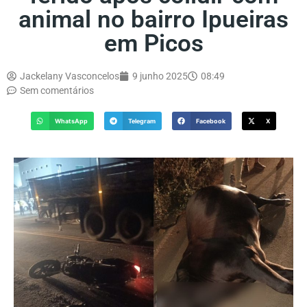
animal no bairro Ipueiras
em Picos
Jackelany Vasconcelos
9 junho 2025
08:49
Sem comentários
WhatsApp
Telegram
Facebook
X