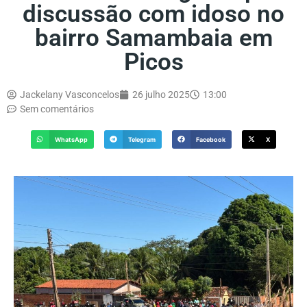
discussão com idoso no
bairro Samambaia em
Picos
Jackelany Vasconcelos
26 julho 2025
13:00
Sem comentários
WhatsApp
Telegram
Facebook
X