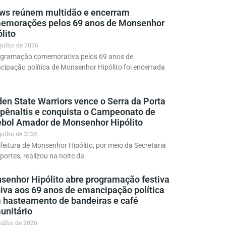
ws reúnem multidão e encerram
emorações pelos 69 anos de Monsenhor
lito
 julho de 2026
ogramação comemorativa pelos 69 anos de
ipação política de Monsenhor Hipólito foi encerrada
en State Warriors vence o Serra da Porta
 pênaltis e conquista o Campeonato de
ebol Amador de Monsenhor Hipólito
 julho de 2026
feitura de Monsenhor Hipólito, por meio da Secretaria
portes, realizou na noite da
senhor Hipólito abre programação festiva
siva aos 69 anos de emancipação política
 hasteamento de bandeiras e café
unitário
 julho de 2026