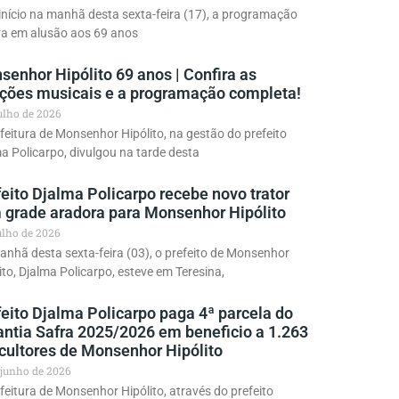
início na manhã desta sexta-feira (17), a programação
va em alusão aos 69 anos
enhor Hipólito 69 anos | Confira as
ações musicais e a programação completa!
julho de 2026
feitura de Monsenhor Hipólito, na gestão do prefeito
a Policarpo, divulgou na tarde desta
eito Djalma Policarpo recebe novo trator
 grade aradora para Monsenhor Hipólito
julho de 2026
nhã desta sexta-feira (03), o prefeito de Monsenhor
ito, Djalma Policarpo, esteve em Teresina,
eito Djalma Policarpo paga 4ª parcela do
antia Safra 2025/2026 em beneficio a 1.263
icultores de Monsenhor Hipólito
 junho de 2026
feitura de Monsenhor Hipólito, através do prefeito