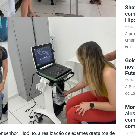
Sho
com
Hipó
27 de
A pr
emanc
em
Gold
nos
Fut
25 de
A Pre
de Es
Mon
alu
com
com
nsenhor Hipólito, a realização de exames gratuitos de
17 de