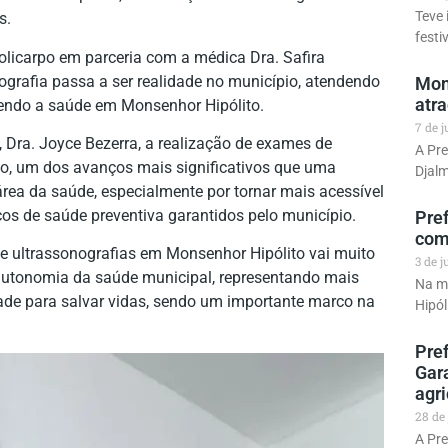
Teve 
s.
festi
olicarpo em parceria com a médica Dra. Safira
ografia passa a ser realidade no município, atendendo
Mons
atr
endo a saúde em Monsenhor Hipólito.
7 de 
 Dra. Joyce Bezerra, a realização de exames de
A Pre
ato, um dos avanços mais significativos que uma
Djalm
rea da saúde, especialmente por tornar mais acessível
iços de saúde preventiva garantidos pelo município.
Pref
com
 de ultrassonografias em Monsenhor Hipólito vai muito
3 de 
 autonomia da saúde municipal, representando mais
Na ma
dade para salvar vidas, sendo um importante marco na
Hipól
Pref
Gar
agr
28 de
A Pre