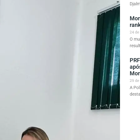
Djalm
Mon
rank
24 de
O mu
resul
PRF
apó
Mon
29 de
A Pol
desta