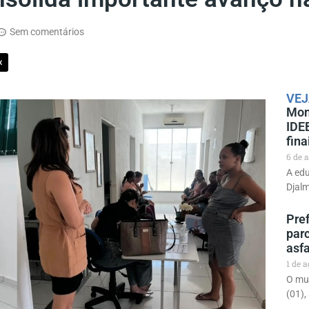
Sem comentários
X
VEJ
Mon
IDE
fina
6 de 
A edu
Djal
Pre
parc
asf
1 de 
O mun
(01),