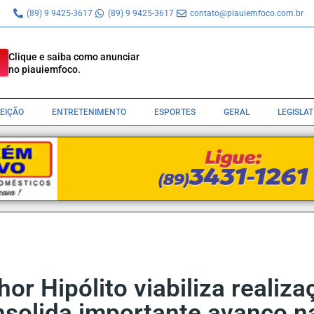
(89) 9 9425-3617
(89) 9 9425-3617
contato@piauiemfoco.com.br
Clique e saiba como anunciar
no piauiemfoco.
LEIÇÃO
ENTRETENIMENTO
ESPORTES
GERAL
LEGISLA
or Hipólito viabiliza realiz
nsolida importante avanço n