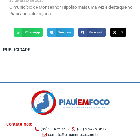
O município de Monsenhor Hipólito mais uma vez é destaque no
Piauí após alcançar a
WhatsApp
Telegram
Facebook
X
PUBLICIDADE
Contate-nos:
(89) 9 9425-3617
(89) 9 9425-3617
contato@piauiemfoco.com.br