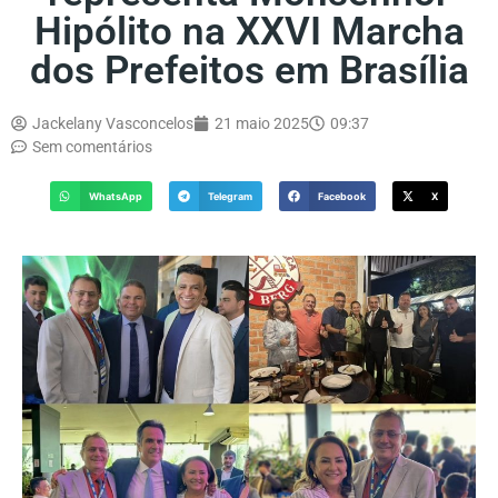
Hipólito na XXVI Marcha
dos Prefeitos em Brasília
Jackelany Vasconcelos
21 maio 2025
09:37
Sem comentários
WhatsApp
Telegram
Facebook
X