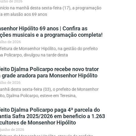
 julho de 2026
início na manhã desta sexta-feira (17), a programação
va em alusão aos 69 anos
enhor Hipólito 69 anos | Confira as
ações musicais e a programação completa!
julho de 2026
feitura de Monsenhor Hipólito, na gestão do prefeito
a Policarpo, divulgou na tarde desta
eito Djalma Policarpo recebe novo trator
 grade aradora para Monsenhor Hipólito
julho de 2026
nhã desta sexta-feira (03), o prefeito de Monsenhor
ito, Djalma Policarpo, esteve em Teresina,
eito Djalma Policarpo paga 4ª parcela do
antia Safra 2025/2026 em beneficio a 1.263
icultores de Monsenhor Hipólito
 junho de 2026