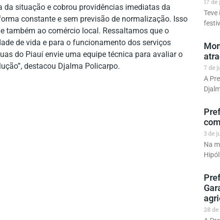
17 de
ia da situação e cobrou providências imediatas da
Teve 
forma constante e sem previsão de normalização. Isso
festi
 e também ao comércio local. Ressaltamos que o
dade de vida e para o funcionamento dos serviços
Mons
guas do Piauí envie uma equipe técnica para avaliar o
atr
lução”, destacou Djalma Policarpo.
7 de 
A Pre
Djalm
Pref
com
3 de 
Na ma
Hipól
Pref
Gar
agr
28 de