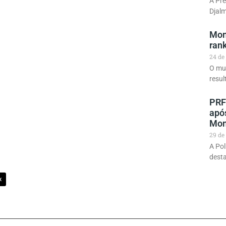
A Pre
Djalm
Mon
rank
24 de
O mu
resul
PRF
apó
Mon
29 de
A Pol
desta
X