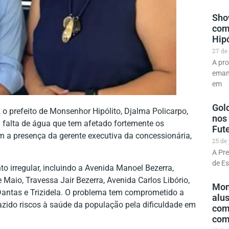
Sho
com
Hipó
27 de
A pr
emanc
em
Gold
o prefeito de Monsenhor Hipólito, Djalma Policarpo,
nos
a falta de água que tem afetado fortemente os
Fut
 a presença da gerente executiva da concessionária,
25 de
A Pre
de Es
o irregular, incluindo a Avenida Manoel Bezerra,
Maio, Travessa Jair Bezerra, Avenida Carlos Libório,
Mon
Dantas e Trizidela. O problema tem comprometido a
alu
razido riscos à saúde da população pela dificuldade em
com
com