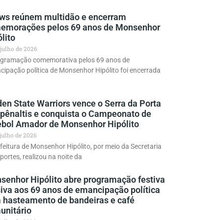
ws reúnem multidão e encerram
emorações pelos 69 anos de Monsenhor
lito
 julho de 2026
ogramação comemorativa pelos 69 anos de
ipação política de Monsenhor Hipólito foi encerrada
en State Warriors vence o Serra da Porta
 pênaltis e conquista o Campeonato de
ebol Amador de Monsenhor Hipólito
 julho de 2026
feitura de Monsenhor Hipólito, por meio da Secretaria
portes, realizou na noite da
senhor Hipólito abre programação festiva
siva aos 69 anos de emancipação política
 hasteamento de bandeiras e café
unitário