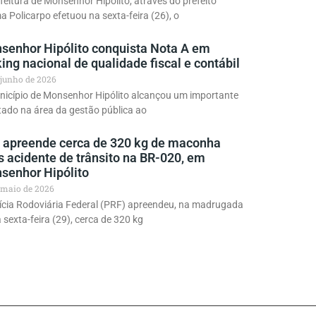
feitura de Monsenhor Hipólito, através do prefeito
a Policarpo efetuou na sexta-feira (26), o
senhor Hipólito conquista Nota A em
ing nacional de qualidade fiscal e contábil
 junho de 2026
nicípio de Monsenhor Hipólito alcançou um importante
tado na área da gestão pública ao
 apreende cerca de 320 kg de maconha
s acidente de trânsito na BR-020, em
senhor Hipólito
 maio de 2026
ícia Rodoviária Federal (PRF) apreendeu, na madrugada
 sexta-feira (29), cerca de 320 kg