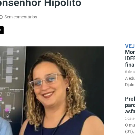
nsenhor Hipólito
Sem comentários
X
VEJ
Mon
IDE
fina
6 de 
A edu
Djal
Pre
parc
asf
1 de 
O mun
(01),