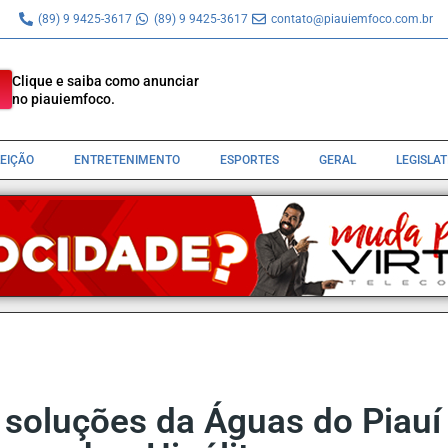
(89) 9 9425-3617
(89) 9 9425-3617
contato@piauiemfoco.com.br
Clique e saiba como anunciar
no piauiemfoco.
LEIÇÃO
ENTRETENIMENTO
ESPORTES
GERAL
LEGISLA
 soluções da Águas do Piauí 