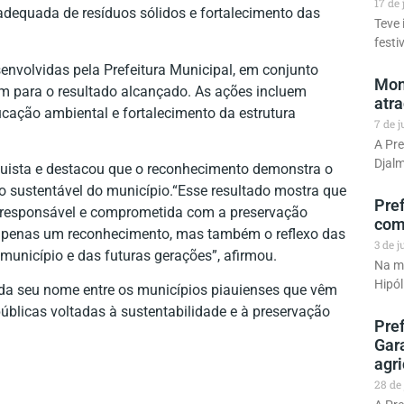
17 de
adequada de resíduos sólidos e fortalecimento das
Teve 
festi
senvolvidas pela Prefeitura Municipal, em conjunto
Mons
am para o resultado alcançado. As ações incluem
atr
cação ambiental e fortalecimento da estrutura
7 de 
A Pre
Djalm
uista e destacou que o reconhecimento demonstra o
sustentável do município.“Esse resultado mostra que
Pref
 responsável e comprometida com a preservação
com
 apenas um reconhecimento, mas também o reflexo das
3 de 
município e das futuras gerações”, afirmou.
Na ma
Hipól
ida seu nome entre os municípios piauienses que vêm
úblicas voltadas à sustentabilidade e à preservação
Pref
Gar
agr
28 de