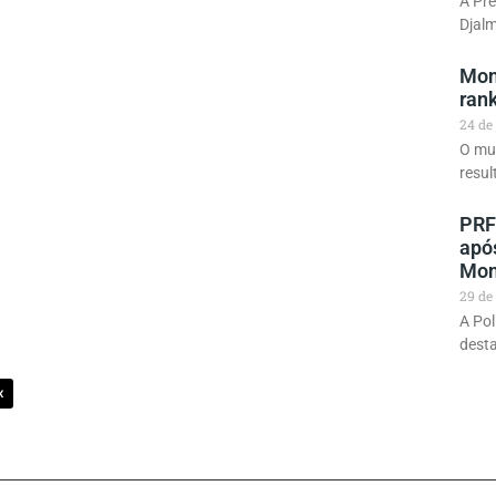
A Pre
Djalm
Mon
rank
24 de
O mu
resul
PRF
apó
Mon
29 de
A Pol
desta
X