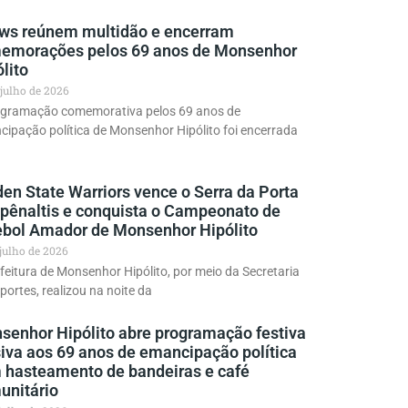
ws reúnem multidão e encerram
emorações pelos 69 anos de Monsenhor
lito
 julho de 2026
ogramação comemorativa pelos 69 anos de
ipação política de Monsenhor Hipólito foi encerrada
en State Warriors vence o Serra da Porta
 pênaltis e conquista o Campeonato de
ebol Amador de Monsenhor Hipólito
 julho de 2026
feitura de Monsenhor Hipólito, por meio da Secretaria
portes, realizou na noite da
senhor Hipólito abre programação festiva
siva aos 69 anos de emancipação política
 hasteamento de bandeiras e café
unitário