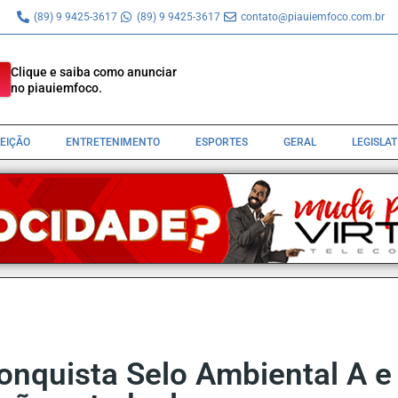
(89) 9 9425-3617
(89) 9 9425-3617
contato@piauiemfoco.com.br
Clique e saiba como anunciar
no piauiemfoco.
LEIÇÃO
ENTRETENIMENTO
ESPORTES
GERAL
LEGISLA
onquista Selo Ambiental A 