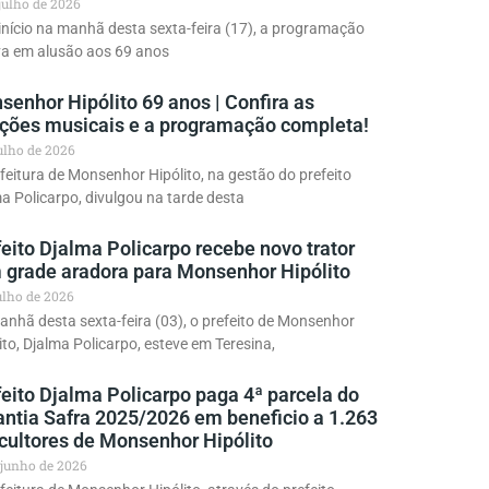
 julho de 2026
início na manhã desta sexta-feira (17), a programação
va em alusão aos 69 anos
enhor Hipólito 69 anos | Confira as
ações musicais e a programação completa!
julho de 2026
feitura de Monsenhor Hipólito, na gestão do prefeito
a Policarpo, divulgou na tarde desta
eito Djalma Policarpo recebe novo trator
 grade aradora para Monsenhor Hipólito
julho de 2026
nhã desta sexta-feira (03), o prefeito de Monsenhor
ito, Djalma Policarpo, esteve em Teresina,
eito Djalma Policarpo paga 4ª parcela do
antia Safra 2025/2026 em beneficio a 1.263
icultores de Monsenhor Hipólito
 junho de 2026