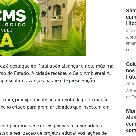
Sho
com
Hipó
27 de
A pr
emanc
em
Gold
ez é destaque no Piauí após alcançar a nota máxima
nos
no do Estado. A cidade recebeu o Selo Ambiental A,
Fut
apresentam avanços na área de preservação
25 de
A Pre
de Es
unicípio, principalmente no aumento da participação
nceiro criado para premiar cidades que investem em
Mon
alu
com
 cumprir uma série de exigências relacionadas à
com
estão a realização de projetos educativos, ações de