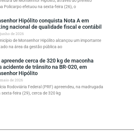
feitura de Monsenhor Hipólito, através do prefeito
a Policarpo efetuou na sexta-feira (26), o
senhor Hipólito conquista Nota A em
ing nacional de qualidade fiscal e contábil
 junho de 2026
nicípio de Monsenhor Hipólito alcançou um importante
tado na área da gestão pública ao
 apreende cerca de 320 kg de maconha
s acidente de trânsito na BR-020, em
senhor Hipólito
 maio de 2026
ícia Rodoviária Federal (PRF) apreendeu, na madrugada
 sexta-feira (29), cerca de 320 kg