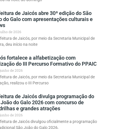
eitura de Jaicós abre 30ª edição do São
o do Galo com apresentações culturais e
ws
 julho de 2026
feitura de Jaicós, por meio da Secretaria Municipal de
ra, deu início na noite
ós fortalece a alfabetização com
ização do III Percurso Formativo do PPAIC
 junho de 2026
feitura de Jaicós, por meio da Secretaria Municipal de
ção, realizou o III Percurso
feitura de Jaicós divulga programação do
 João do Galo 2026 com concurso de
drilhas e grandes atrações
 junho de 2026
feitura de Jaicós divulgou oficialmente a programação
adicional São João do Galo 2026,