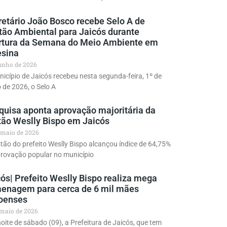
retário João Bosco recebe Selo A de
tão Ambiental para Jaicós durante
rtura da Semana do Meio Ambiente em
esina
junho de 2026
icípio de Jaicós recebeu nesta segunda-feira, 1º de
 de 2026, o Selo A
quisa aponta aprovação majoritária da
tão Weslly Bispo em Jaicós
 maio de 2026
tão do prefeito Weslly Bispo alcançou índice de 64,75%
provação popular no município
ós| Prefeito Weslly Bispo realiza mega
enagem para cerca de 6 mil mães
coenses
 maio de 2026
ite de sábado (09), a Prefeitura de Jaicós, que tem