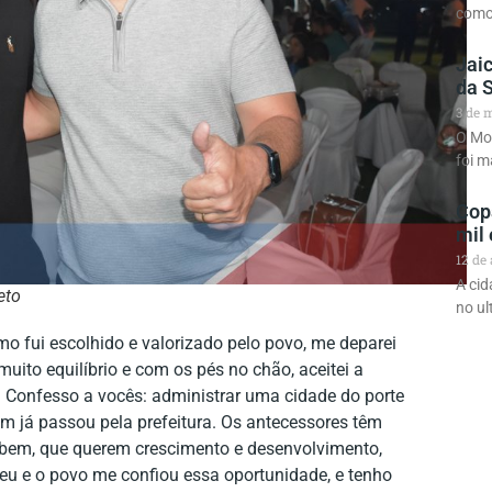
como 
Jaic
da 
3 de 
O Mor
foi m
Cop
mil 
12 de
A cid
eto
no u
o fui escolhido e valorizado pelo povo, me deparei
ito equilíbrio e com os pés no chão, aceitei a
 Confesso a vocês: administrar uma cidade do porte
em já passou pela prefeitura. Os antecessores têm
 bem, que querem crescimento e desenvolvimento,
eu e o povo me confiou essa oportunidade, e tenho