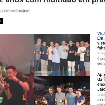
Sem comentários
X
VEJ
Em J
vis
falt
31 de
O pre
desta
Apr
Gal
enc
Jai
13 de
A Pre
reali