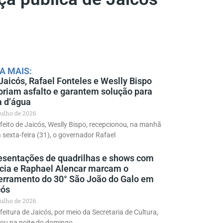
A MAIS:
aicós, Rafael Fonteles e Weslly Bispo
toriam asfalto e garantem solução para
a d’água
 julho de 2026
feito de Jaicós, Weslly Bispo, recepcionou, na manhã
 sexta-feira (31), o governador Rafael
esentações de quadrilhas e shows com
ícia e Raphael Alencar marcam o
erramento do 30° São João do Galo em
cós
 julho de 2026
feitura de Jaicós, por meio da Secretaria de Cultura,
zou na noite do domingo