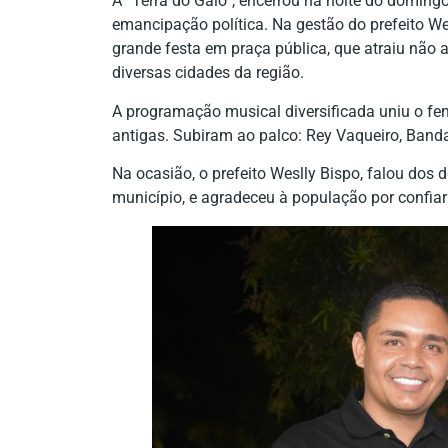
A “Terra do Galo”, encerrou na noite do domingo
emancipação política. Na gestão do prefeito W
grande festa em praça pública, que atraiu nã
diversas cidades da região.
A programação musical diversificada uniu o fe
antigas. Subiram ao palco: Rey Vaqueiro, Band
Na ocasião, o prefeito Weslly Bispo, falou dos 
município, e agradeceu à população por confiar 