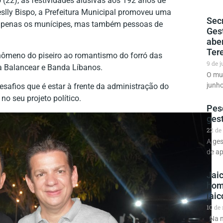
 (22), as festividades alusivas aos 192 anos de
eslly Bispo, a Prefeitura Municipal promoveu uma
Sec
o apenas os munícipes, mas também pessoas de
Ges
abe
Ter
nômeno do piseiro ao romantismo do forró das
9 de 
a Balancear e Banda Líbanos.
O mun
junho
desafios que é estar à frente da administração do
no seu projeto político.
Pes
ges
22 de
A ges
de a
Jaic
hom
jai
10 de
Na no