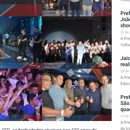
Pref
Joã
sho
12 de
A Pre
Cultu
Jaic
real
25 de
A Pre
Educa
Pre
São
qua
23 de
A Pre
do tr