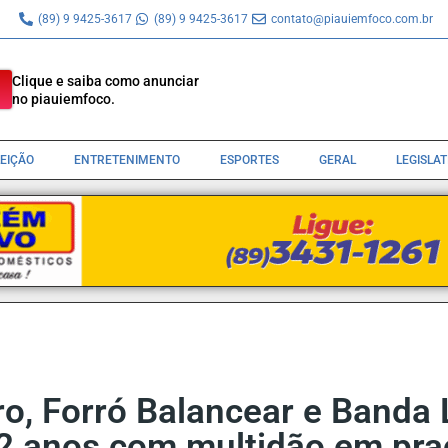
(89) 9 9425-3617
(89) 9 9425-3617
contato@piauiemfoco.com.br
Clique e saiba como anunciar
no piauiemfoco.
LEIÇÃO
ENTRETENIMENTO
ESPORTES
GERAL
LEGISLA
o, Forró Balancear e Banda 
 anos com multidão em praç