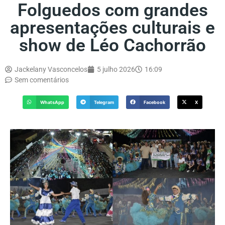
Folguedos com grandes
apresentações culturais e
show de Léo Cachorrão
Jackelany Vasconcelos
5 julho 2026
16:09
Sem comentários
WhatsApp
Telegram
Facebook
X