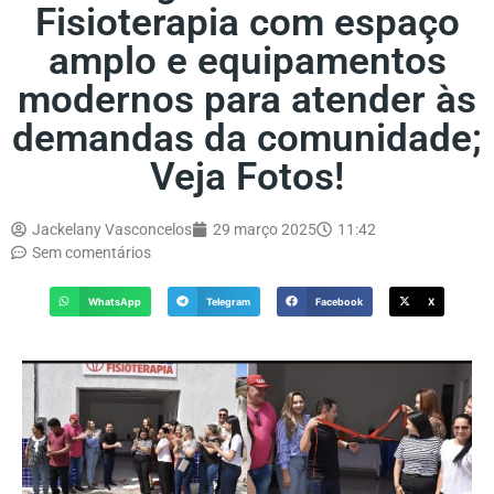
Fisioterapia com espaço
amplo e equipamentos
modernos para atender às
demandas da comunidade;
Veja Fotos!
Jackelany Vasconcelos
29 março 2025
11:42
Sem comentários
WhatsApp
Telegram
Facebook
X