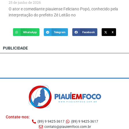
25 de junho de 2026
O ator e comediante piauiense Feliciano Popó, conhecido pela
interpretação do prefeito Zé Leitão no
WhatsApp
Telegram
Facebook
X
PUBLICIDADE
Contate-nos:
(89) 9 9425-3617
(89) 9 9425-3617
contato@piauiemfoco.com.br