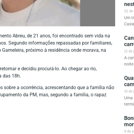
nest
22 de
Um tr
Caxi
ento Abreu, de 21 anos, foi encontrado sem vida na
Can
inos. Segundo informações repassadas por familiares,
car
o Gameleira, próximo à residência onde morava, na
12 de
A can
noit
etornar e decidiu procurá-lo. Ao chegar ao rio,
a das 18h.
Qua
cam
es sobre a ocorrência, acrescentando que a família não
10 de
upamento da PM, mas, segundo a família, o rapaz
Uma v
termi
Bonn
mor
9 de 