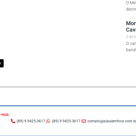
O Min
decre
Morr
Cava
2 de 
O can
banda
X
-nos:
(89) 9 9425-3617
(89) 9 9425-3617
contato@piauiemfoco.com.b