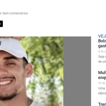
Sem comentários
X
VEJ
Bolo
gas
4 de 
Seja
de u
Mul
enq
29 de
Uma 
elétr
Tre