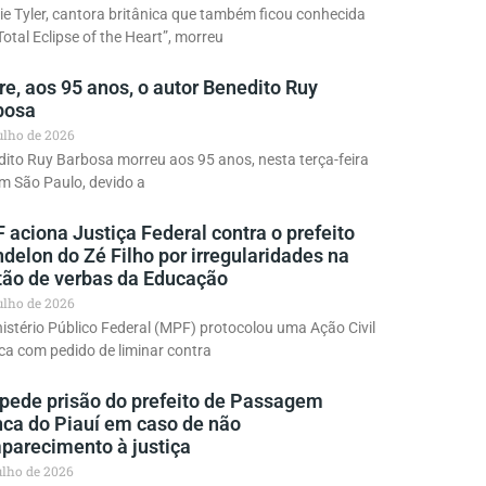
e Tyler, cantora britânica que também ficou conhecida
Total Eclipse of the Heart”, morreu
e, aos 95 anos, o autor Benedito Ruy
bosa
julho de 2026
ito Ruy Barbosa morreu aos 95 anos, nesta terça-feira
em São Paulo, devido a
aciona Justiça Federal contra o prefeito
delon do Zé Filho por irregularidades na
tão de verbas da Educação
julho de 2026
istério Público Federal (MPF) protocolou uma Ação Civil
ca com pedido de liminar contra
pede prisão do prefeito de Passagem
nca do Piauí em caso de não
parecimento à justiça
julho de 2026