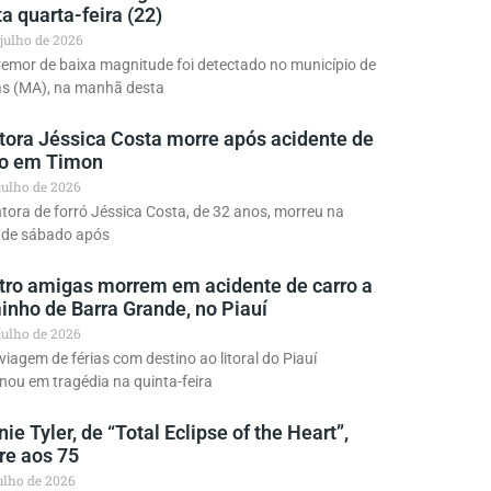
a quarta-feira (22)
 julho de 2026
emor de baixa magnitude foi detectado no município de
as (MA), na manhã desta
tora Jéssica Costa morre após acidente de
ro em Timon
 julho de 2026
tora de forró Jéssica Costa, de 32 anos, morreu na
e de sábado após
tro amigas morrem em acidente de carro a
inho de Barra Grande, no Piauí
 julho de 2026
iagem de férias com destino ao litoral do Piauí
nou em tragédia na quinta-feira
ie Tyler, de “Total Eclipse of the Heart”,
re aos 75
julho de 2026