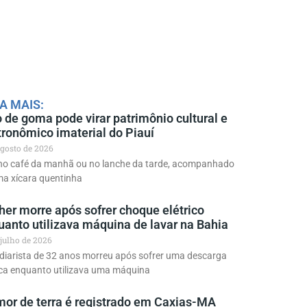
A MAIS:
 de goma pode virar patrimônio cultural e
tronômico imaterial do Piauí
agosto de 2026
 no café da manhã ou no lanche da tarde, acompanhado
ma xícara quentinha
her morre após sofrer choque elétrico
uanto utilizava máquina de lavar na Bahia
 julho de 2026
diarista de 32 anos morreu após sofrer uma descarga
ica enquanto utilizava uma máquina
mor de terra é registrado em Caxias-MA