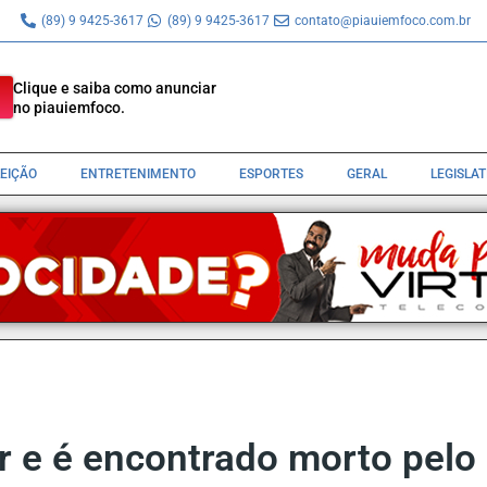
(89) 9 9425-3617
(89) 9 9425-3617
contato@piauiemfoco.com.br
Clique e saiba como anunciar
no piauiemfoco.
LEIÇÃO
ENTRETENIMENTO
ESPORTES
GERAL
LEGISLA
r e é encontrado morto pelo 