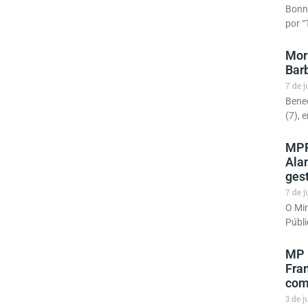
Bonni
por “
Morr
Bar
7 de 
Bened
(7), 
MPF 
Alan
ges
7 de 
O Min
Públi
MP 
Fra
com
3 de 