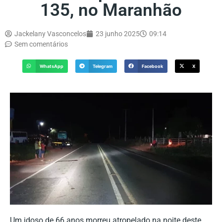
135, no Maranhão
Jackelany Vasconcelos
23 junho 2025
09:14
Sem comentários
WhatsApp
Telegram
Facebook
X
Um idoso de 66 anos morreu atropelado na noite deste