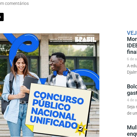
em comentários
X
VEJ
Mon
IDE
fina
6 de 
A edu
Djal
Bolo
gas
4 de 
Seja
de u
Mul
enq