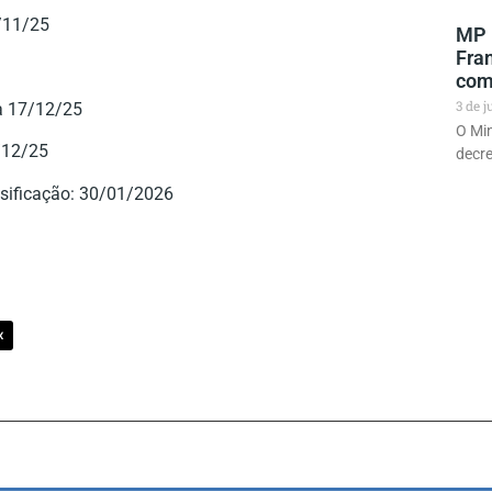
/11/25
MP 
Fra
com
3 de 
a 17/12/25
O Min
7/12/25
decre
assificação: 30/01/2026
X