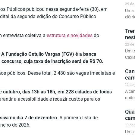
29 de
os Públicos publicou nessa segunda-feira (30), em
Uma 
edital da segunda edição do Concurso Público
elétr
Tre
 entrevista coletiva a
estrutura e novidades
do
nest
22 de
Um tr
. A Fundação Getulio Vargas (FGV) é a banca
Caxi
concurso, cuja taxa de inscrição será de R$ 70.
Can
os públicos. Desse total, 2.480 são vagas imediatas e
car
12 de
de outubro, das 13h às 18h, em 228 cidades de todos
A can
noit
rantir a acessibilidade e reduzir custos para os
Qua
rsiva no dia 7 de dezembro
. A primeira lista de
cam
aneiro de 2026.
10 de
Uma v