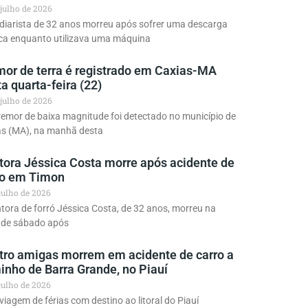
 julho de 2026
diarista de 32 anos morreu após sofrer uma descarga
ica enquanto utilizava uma máquina
mor de terra é registrado em Caxias-MA
a quarta-feira (22)
 julho de 2026
emor de baixa magnitude foi detectado no município de
as (MA), na manhã desta
tora Jéssica Costa morre após acidente de
ro em Timon
 julho de 2026
tora de forró Jéssica Costa, de 32 anos, morreu na
e de sábado após
tro amigas morrem em acidente de carro a
inho de Barra Grande, no Piauí
 julho de 2026
iagem de férias com destino ao litoral do Piauí