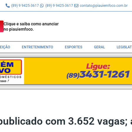
(89) 9 9425-3617
(89) 9 9425-3617
contato@piauiemfoco.com.br
Clique e saiba como anunciar
no piauiemfoco.
LEIÇÃO
ENTRETENIMENTO
ESPORTES
GERAL
LEGISLA
publicado com 3.652 vagas; a