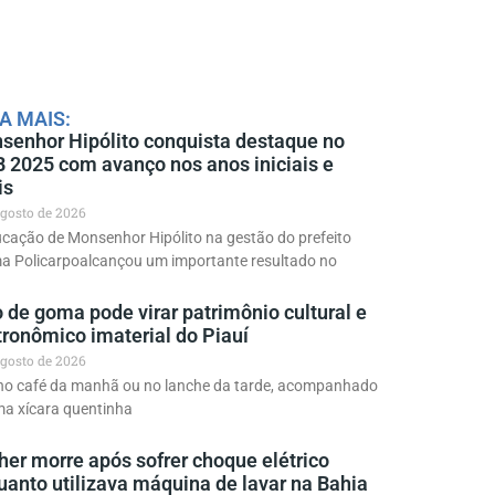
A MAIS:
senhor Hipólito conquista destaque no
B 2025 com avanço nos anos iniciais e
is
agosto de 2026
cação de Monsenhor Hipólito na gestão do prefeito
ma Policarpoalcançou um importante resultado no
 de goma pode virar patrimônio cultural e
tronômico imaterial do Piauí
agosto de 2026
 no café da manhã ou no lanche da tarde, acompanhado
ma xícara quentinha
her morre após sofrer choque elétrico
uanto utilizava máquina de lavar na Bahia