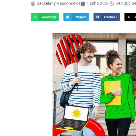
Jackelany Vasconcelos
1 julho 2025
09:40
S
WhatsApp
Telegram
Facebook