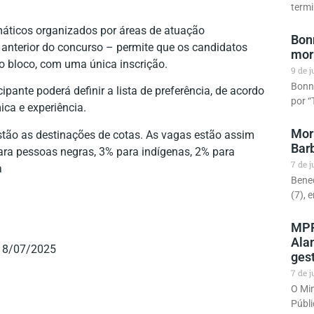
termi
áticos organizados por áreas de atuação
Bonn
anterior do concurso – permite que os candidatos
mor
o bloco, com uma única inscrição.
9 de 
Bonni
pante poderá definir a lista de preferência, de acordo
por “
ca e experiência.
Morr
stão as destinações de cotas. As vagas estão assim
Bar
ara pessoas negras, 3% para indígenas, 2% para
7 de 
a
Bened
(7), 
MPF 
Alan
 a 8/07/2025
ges
7 de 
O Min
Públi