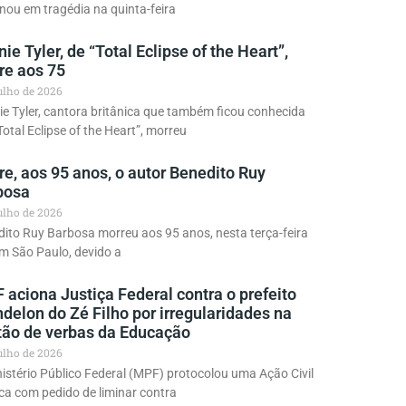
nou em tragédia na quinta-feira
ie Tyler, de “Total Eclipse of the Heart”,
re aos 75
julho de 2026
e Tyler, cantora britânica que também ficou conhecida
Total Eclipse of the Heart”, morreu
e, aos 95 anos, o autor Benedito Ruy
bosa
julho de 2026
ito Ruy Barbosa morreu aos 95 anos, nesta terça-feira
em São Paulo, devido a
aciona Justiça Federal contra o prefeito
delon do Zé Filho por irregularidades na
tão de verbas da Educação
julho de 2026
istério Público Federal (MPF) protocolou uma Ação Civil
ca com pedido de liminar contra