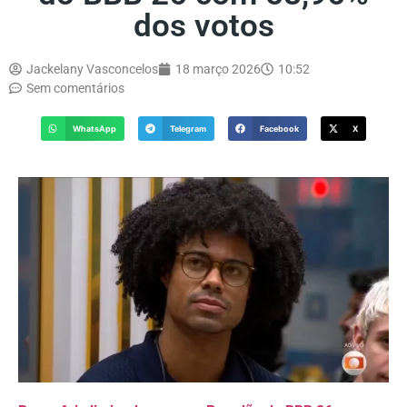
dos votos
Jackelany Vasconcelos
18 março 2026
10:52
Sem comentários
WhatsApp
Telegram
Facebook
X