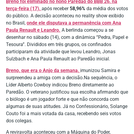
Breno foi eliminado no nono Paredão do BBB 26, na
terça-feira (17),
após receber
58,96%
da média dos votos
do público. A decisão aconteceu no reality show exibido
no Brasil,
onde ele disputava a permanência com Ana
Paula Renault e Leandro.
A berlinda começou a se
desenhar no sábado (14), com a dinâmica “Pedra, Papel e
Tesoura”. Divididos em três grupos, os confinados
participaram da atividade que levou Leandro, Jonas
Sulzbach e Ana Paula Renault ao Paredão inicial.
Breno, que era o Anjo da semana,
imunizou Samira e
surpreendeu a amiga com a decisão.Na sequência, o
Líder Alberto Cowboy indicou Breno diretamente ao
Paredão. O veterano justificou sua escolha afirmando que
o biólogo é um jogador forte e que não concorda com
algumas de suas atitudes. Já no Confessionário, Solange
Couto foi a mais votada da casa, recebendo seis votos
dos colegas.
A reviravolta aconteceu com a Máquina do Poder,