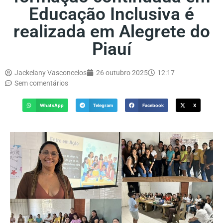
Educação Inclusiva é
realizada em Alegrete do
Piauí
Jackelany Vasconcelos
26 outubro 2025
12:17
Sem comentários
WhatsApp
Telegram
Facebook
X