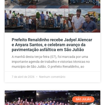
Prefeito Renaldinho recebe Jadyel Alencar
e Anyara Santos, e celebram avanço da
pavimentação asfáltica em São Julião
A manhã desta terça-feira (07), foi marcada por uma
importante agenda de trabalho e vistorias técnicas no
município de São Julião. O prefeito Renaldinho, ao
7 de abril de 2026
Nenhum comentário
SÃO JULIÃO