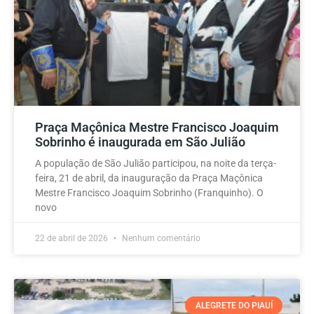
Praça Maçônica Mestre Francisco Joaquim
Sobrinho é inaugurada em São Julião
A população de São Julião participou, na noite da terça-
feira, 21 de abril, da inauguração da Praça Maçônica
Mestre Francisco Joaquim Sobrinho (Franquinho). O
novo
22 de abril de 2026
Nenhum comentário
ALEGRETE DO PIAUÍ