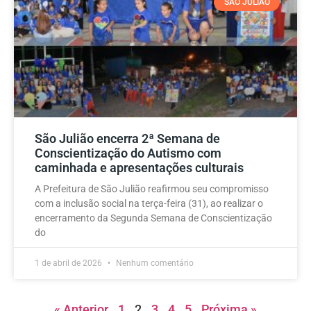
SÃO JULIÃO
São Julião encerra 2ª Semana de
Conscientização do Autismo com
caminhada e apresentações culturais
A Prefeitura de São Julião reafirmou seu compromisso
com a inclusão social na terça-feira (31), ao realizar o
encerramento da Segunda Semana de Conscientização
do
1 de abril de 2026
Nenhum comentário
« Anterior
1
2
3
4
5
Próxima »