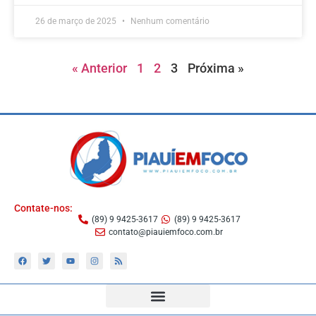
26 de março de 2025
Nenhum comentário
« Anterior
1
2
3
Próxima »
Contate-nos:
(89) 9 9425-3617
(89) 9 9425-3617
contato@piauiemfoco.com.br