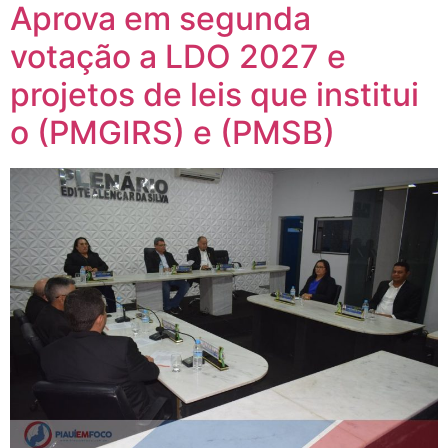
Aprova em segunda
votação a LDO 2027 e
projetos de leis que institui
o (PMGIRS) e (PMSB)