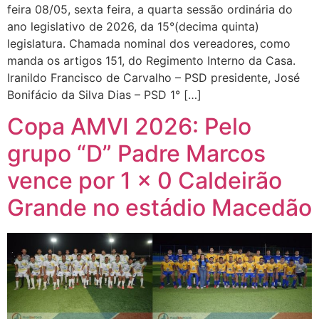
feira 08/05, sexta feira, a quarta sessão ordinária do
ano legislativo de 2026, da 15°(decima quinta)
legislatura. Chamada nominal dos vereadores, como
manda os artigos 151, do Regimento Interno da Casa.
Iranildo Francisco de Carvalho – PSD presidente, José
Bonifácio da Silva Dias – PSD 1° […]
Copa AMVI 2026: Pelo
grupo “D” Padre Marcos
vence por 1 x 0 Caldeirão
Grande no estádio Macedão