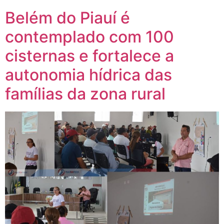
Belém do Piauí é
contemplado com 100
cisternas e fortalece a
autonomia hídrica das
famílias da zona rural