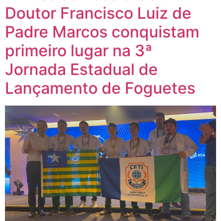
Doutor Francisco Luiz de
Padre Marcos conquistam
primeiro lugar na 3ª
Jornada Estadual de
Lançamento de Foguetes